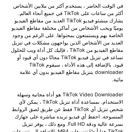
في الوقت الحاضر ، يستخدم أكثر من ملايين الأشخاص
أكثر من ساعات على TikTok في جميع أنحاء العالم.
يشارك منشئو فيديو TikTok العديد من مقاطع الفيديو
يوميًا ويحب الأشخاص من أماكن مختلفة مقاطع الفيديو
الخاصة بهم ويستمتعون بمحتواها. على الرغم من وجود
العديد من الأشخاص الذين يواجهون مشكلات في تنزيل
مقاطع الفيديو من TikTok ، فإليك كل أداة ويب للحلول
تساعد في تنزيل فيديو TikTok مجانًا دون أي قيود أو
قيود. بالإضافة إلى هذه الأداة ، سيقوم TikTok
downloader بتنزيل مقاطع الفيديو بدون أي علامة
مائية.
TikTok Video Downloader هو أداة مجانية وسهلة
الاستخدام. بمساعدة أداة تنزيل TikTok ، يمكن لأي
شخص تنزيل أي TikTok فقط عن طريق لصق الروابط
المنسوخة. احفظ أي فيديو تريده مباشرة على جهازك
بسرعة عالية ودقة Full HD. ومع ذلك ، يوفر تنزيل
TikTok هذا أيضًا تنسيقات MP4 بالإضافة إلى تنسيقات