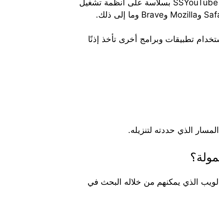
يدعم برنامج تنزيل الفيديو من Facebook كل أنظمة التشغيل والمتصفحات. على سبيل المثال، يمكن أن يعمل SSYouTube بسلاسة على أنظمة تشغيل
A وIOS والكمبيوتر الشخصي. من الأفضل استخدام SSYouTube بدلاً من استخدام تطبيقات وبرامج أخرى تأخذ إذنًا
لى الإنترنت ومتصفح الويب الذي يمكنهم من خلاله البحث في