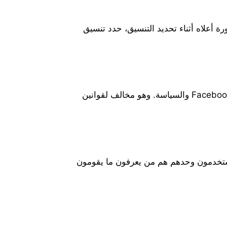
اطلاع على الخطوات المذكورة أعلاه أثناء تحديد التنسيق، حدد تنسيق
لا، من غير القانوني تنزيل مقاطع فيديو أو صور ملف تعريف Facebook الخاص لأي شخص لأنه مخالف لفرق Facebook والسياسة. وهو مخالف لقوانين
لمستخدمون وحدهم هم من يعرفون ما يقومون