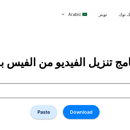
ك توك
تويتر
Arabic
English
Spanish
German
امج تنزيل الفيديو من الفيس ب
Portugal
Russian
Indonesian
Turkish
Français
Paste
Download
Italian
Hindi