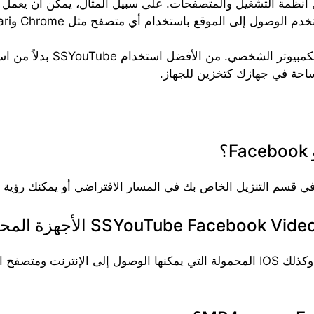
كما أنه مدعوم في كل من ndroid
احة في جهازك كتخزين للجهاز.
؟
نعم، يدعم SSYouTube كل أجهزة Android وكذلك IOS المحمولة التي يمكنها الوصول إ