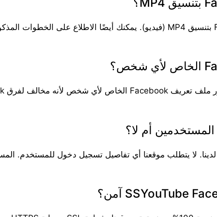
بالتأكيد، يمكنك تنزيل مقاطع فيديو Facebook بتنسيق MP4 (فيديو). يمكنك أيضًا ال
مين لدينا. لا يتطلب موقعنا أي تفاصيل تسجيل دخول للمستخدم. ا