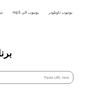
نتقل
لى
يوتيوب داونلودر
يوتيوب الى mp3
تي
لمحتوى
برن