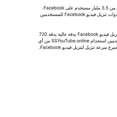
يعد Facebook منصة لمشاركة الصور ومقاطع الفيديو، وفي الوقت الحاضر تمت مشاركة القصص من قبل أكثر من 3.5 مليار مستخدم على Facebook.
لكن ما يقرب من 96% من المستخدمين يواجهون مشكلات في تنزيل مقاطع فيديو Facebook. لذا، نقدم لك أدوات تنزيل فيديو Facebook للمستخدمين
SSYouTube هي أداة موقع الويب لتنزيل فيديو Facebook وهي آمنة تمامًا للمستخدمين. كما يسمح موقعنا بتنزيل فيديو Facebook بدقة عالية بدقة 720
بكسل و1080 بكسل و2K و4K. كما يمكن للمستخدمين تحديد التنسيق الذي يفضلونه مثل MP4. يمكن للمستخدمين استخدام SSYouTube.online من أي
مكان، فهم يحتاجون فقط إلى متصفح واتصال إنترنت مناسب. نعطي مستخدمينا الوقت أولوية أكبر حيث نقدم أسرع سرعة تنزيل لتنزيل فيديو Facebook.