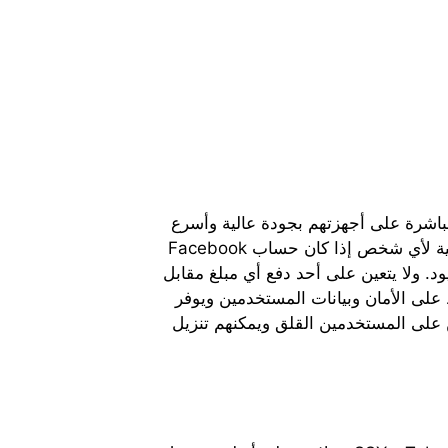
SSY هي أداة تنزيل فيديو Facebook التي تساعد المستخدمين على تنزيل مقاطع فيديو Facebook مباشرة على أجهزتهم بجودة عالية وأسرع
سرعة تنزيل. بالإضافة إلى ذلك، هناك شرط واحد فقط وهو أنه لا يمكن للمستخدمين تنزيل مقاطع فيديو شخصية لأي شخص إذا كان حساب Facebook
خص استخدام SSYouTube وتنزيل أي Facebook مجانًا دون أي قيود. ولا يتعين على أحد دفع أي مبلغ مقابل
 موقعنا كل أسبوع ويحافظ على الأمان وبيانات المستخدمين ويوفر
Facebook في غضون ثوانٍ مع شهادة حماية الويب SSL. لذلك لم يكن على المستخدمين القلق ويمكنهم تنزيل