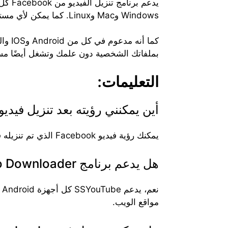
Windows وMac وLinux. كما يمكن لأي مستخدم الوصول إلى الموقع باستخدام أي متصفح مثل Chrome وSafari وMozilla وBrave وما إلى ذلك.
بملفاتك الشخصية دون علمك وتشغل أيضًا مس
التعليمات:
أين يمكنني رؤيته بعد تنزيل فيديو Facebook
يمكنك رؤية فيديو Facebook الذي تم تنزيله في قسم التنزيل الخاص بك في المسار الافتراضي أو يمكنك رؤية المسار الذي حددته لتنزيله.
هل يدعم برنامج SSYouTube Facebook Video Downloader الأجهزة المحمولة؟
مواقع الويب.