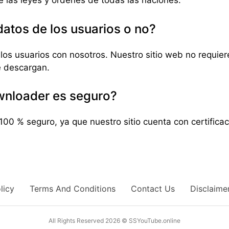
e las leyes y órdenes de todas las naciones.
atos de los usuarios o no?
os usuarios con nosotros. Nuestro sitio web no requiere
e descargan.
nloader es seguro?
0 % seguro, ya que nuestro sitio cuenta con certifica
licy
Terms And Conditions
Contact Us
Disclaime
All Rights Reserved 2026 © SSYouTube.online