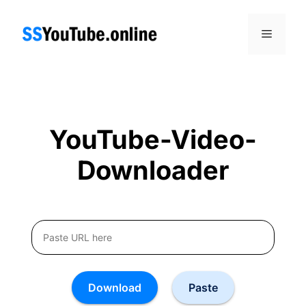
Skip
to
Menu
content
YouTube-Video-
Downloader
Download
Paste