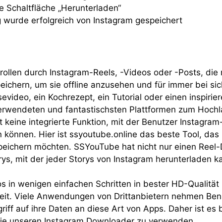
ie Schaltfläche „Herunterladen“
ag wurde erfolgreich von Instagram gespeichert
rollen durch Instagram-Reels, -Videos oder -Posts, die 
ichern, um sie offline anzusehen und für immer bei sic
sevideo, ein Kochrezept, ein Tutorial oder einen inspi
 verwendeten und fantastischsten Plattformen zum Hoch
t keine integrierte Funktion, mit der Benutzer Instagra
 können. Hier ist ssyoutube.online das beste Tool, das B
peichern möchten. SSYouTube hat nicht nur einen Reel
s, mit der jeder Storys von Instagram herunterladen k
os in wenigen einfachen Schritten in bester HD-Qualitä
erheit. Viele Anwendungen von Drittanbietern nehmen B
griff auf ihre Daten an diese Art von Apps. Daher ist e
wie unseren Instagram Downloader zu verwenden.