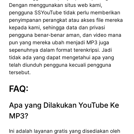
Dengan menggunakan situs web kami,
pengguna SSYouTube tidak perlu memberikan
penyimpanan perangkat atau akses file mereka
kepada kami, sehingga data dan privasi
pengguna benar-benar aman, dan video mana
pun yang mereka ubah menjadi MP3 juga
sepenuhnya dalam format terenkripsi. Jadi
tidak ada yang dapat mengetahui apa yang
telah diunduh pengguna kecuali pengguna
tersebut.
FAQ:
Apa yang Dilakukan YouTube Ke
MP3?
Ini adalah layanan gratis yang disediakan oleh