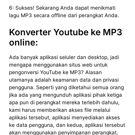
6: Sukses! Sekarang Anda dapat menikmati
lagu MP3 secara offline dari perangkat Anda.
Konverter Youtube ke MP3
online:
Ada banyak aplikasi seluler dan desktop, jadi
mengapa menggunakan situs web untuk
pengonversi YouTube ke MP3? Alasan
utamanya adalah keamanan data dan privasi
pengguna. Seperti yang diketahui semua orang
jika ada yang mengunduh aplikasi pihak ketiga
apa pun di perangkat mereka terlebih dahulu,
kami harus memberikan akses file melalui
aplikasi tersebut, aplikasi menyediakan akses
ke data pengguna, dan kedua, aplikasi tersebut
akan menggunakan penyimpanan perangkat.