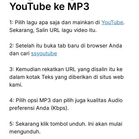
YouTube ke MP3
1: Pilih lagu apa saja dan mainkan di
YouTube
.
Sekarang, Salin URL lagu video itu.
2: Setelah itu buka tab baru di browser Anda
dan cari
ssyoutube
3: Kemudian rekatkan URL yang disalin itu ke
dalam kotak Teks yang diberikan di situs web
kami.
4: Pilih opsi MP3 dan pilih juga kualitas Audio
preferensi Anda (Kbps).
5: Sekarang klik tombol unduh. Ini akan mulai
mengunduh.