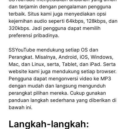
dan terjamin dengan pengalaman pengguna
terbaik. Situs kami juga menyediakan opsi
kejernihan audio seperti 64kbps, 128kbps, dan
320kbps. Jadi pengguna dapat memilih
preferensi pribadinya.
SSYouTube mendukung setiap OS dan
Perangkat. Misalnya, Android, iOS, Windows,
Mac, dan Linux, serta, Tablet, dan iPad. Serta
website kami juga mendukung setiap browser.
Pengguna dapat mengonversi video ke MP3
dengan mudah dan langsung mengunduh
perangkat pilihan mereka. Cukup gunakan
panduan langkah sederhana yang diberikan di
bawah ini.
Langkah-langkah: