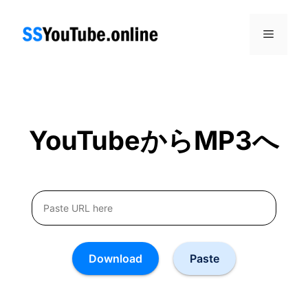
コ
ン
メ
テ
ン
ニ
ツ
へ
ス
ュ
キ
YouTubeからMP3へ
ッ
ー
プ
Download
Paste