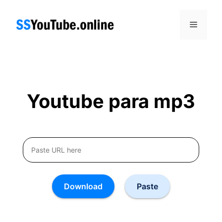
Skip
to
Menu
content
Youtube para mp3
Download
Paste